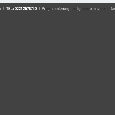
en |
TEL:
0221 2578730
| Programmierung:
designbuero mayerle
| Arc